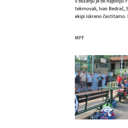
V bližanju je bil najbolj
tekmovali, Ivan Bedrač, 
ekipi iskreno čestitamo. 
MFF