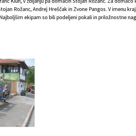
ši Franc Klun, v zbijanju pa domačin Stojan Rožanc. Za domač
Stojan Rožanc, Andrej Hreščak in Zvone Pangos. V imenu kraj
Najboljšim ekipam so bili podeljeni pokali in priložnostne na