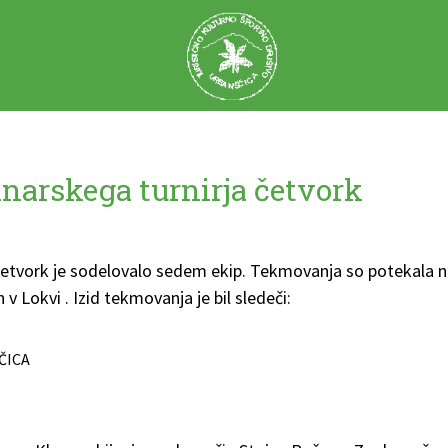
inarskega turnirja četvork
četvork je sodelovalo sedem ekip. Tekmovanja so potekala n
v Lokvi . Izid tekmovanja je bil sledeči:
ČICA