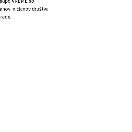
o ekipo VREME so
anov in članov društva
grade.