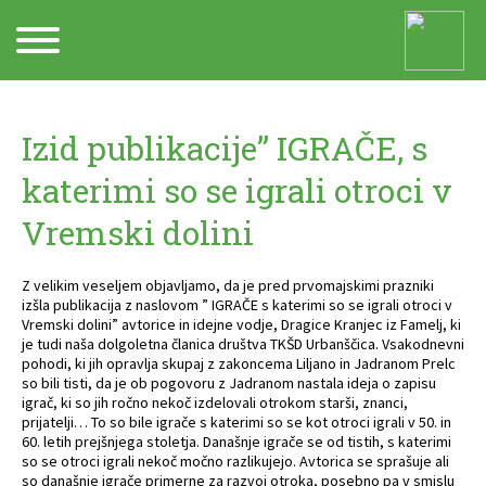
Arhiv
Izid publikacije” IGRAČE, s
katerimi so se igrali otroci v
Vremski dolini
Z velikim veseljem objavljamo, da je pred prvomajskimi prazniki
izšla publikacija z naslovom ” IGRAČE s katerimi so se igrali otroci v
Vremski dolini” avtorice in idejne vodje, Dragice Kranjec iz Famelj, ki
je tudi naša dolgoletna članica društva TKŠD Urbanščica. Vsakodnevni
pohodi, ki jih opravlja skupaj z zakoncema Liljano in Jadranom Prelc
so bili tisti, da je ob pogovoru z Jadranom nastala ideja o zapisu
igrač, ki so jih ročno nekoč izdelovali otrokom starši, znanci,
prijatelji… To so bile igrače s katerimi so se kot otroci igrali v 50. in
60. letih prejšnjega stoletja. Današnje igrače se od tistih, s katerimi
so se otroci igrali nekoč močno razlikujejo. Avtorica se sprašuje ali
so današnje igrače primerne za razvoj otroka, posebno pa v smislu