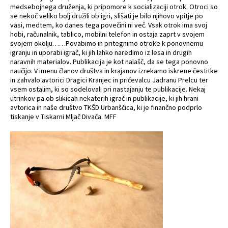
medsebojnega druženja, ki pripomore k socializaciji otrok. Otroci so
se nekoč veliko bolj družili ob igri, slišati je bilo njihovo vpitje po
vasi, medtem, ko danes tega povečini ni več. Vsak otrok ima svoj
hobi, računalnik, tablico, mobilni telefon in ostaja zaprt v svojem
svojem okolju……Povabimo in pritegnimo otroke k ponovnemu
igranju in uporabi igrač, ki jih lahko naredimo iz lesa in drugih
naravnih materialov. Publikacija je kot nalašč, da se tega ponovno
naučijo. V imenu članov društva in krajanov izrekamo iskrene čestitke
in zahvalo avtorici Dragici Kranjec in pričevalcu Jadranu Prelcu ter
vsem ostalim, ki so sodelovali pri nastajanju te publikacije. Nekaj
utrinkov pa ob slikicah nekaterih igrač in publikacije, ki jih hrani
avtorica in naše društvo TKŠD Urbanščica, ki je finančno podprlo
tiskanje v Tiskarni Mljač Divača. MFF