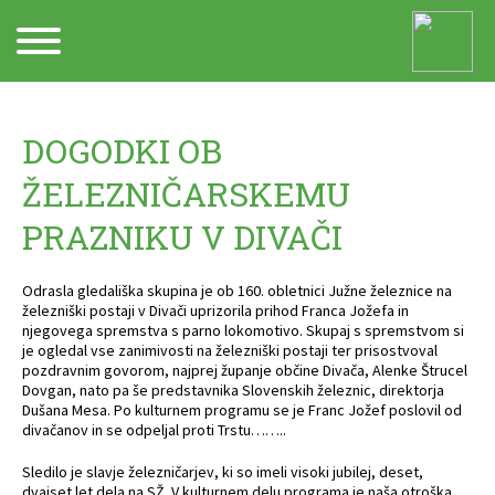
Arhiv
DOGODKI OB
ŽELEZNIČARSKEMU
PRAZNIKU V DIVAČI
Odrasla gledališka skupina je ob 160. obletnici Južne železnice na
železniški postaji v Divači uprizorila prihod Franca Jožefa in
njegovega spremstva s parno lokomotivo. Skupaj s spremstvom si
je ogledal vse zanimivosti na železniški postaji ter prisostvoval
pozdravnim govorom, najprej županje občine Divača, Alenke Štrucel
Dovgan, nato pa še predstavnika Slovenskih železnic, direktorja
Dušana Mesa. Po kulturnem programu se je Franc Jožef poslovil od
divačanov in se odpeljal proti Trstu……..
Sledilo je slavje železničarjev, ki so imeli visoki jubilej, deset,
dvajset let dela na SŽ. V kulturnem delu programa je naša otroška