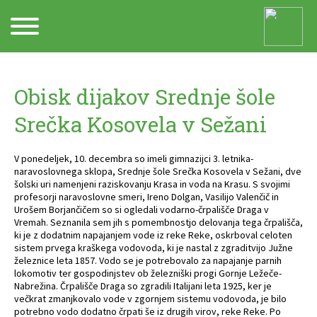
Arhiv
Obisk dijakov Srednje šole
Srečka Kosovela v Sežani
V ponedeljek, 10. decembra so imeli gimnazijci 3. letnika-
naravoslovnega sklopa, Srednje šole Srečka Kosovela v Sežani, dve
šolski uri namenjeni raziskovanju Krasa in voda na Krasu. S svojimi
profesorji naravoslovne smeri, Ireno Dolgan, Vasilijo Valenčič in
Urošem Borjančičem so si ogledali vodarno-črpališče Draga v
Vremah. Seznanila sem jih s pomembnostjo delovanja tega črpališča,
ki je z dodatnim napajanjem vode iz reke Reke, oskrboval celoten
sistem prvega kraškega vodovoda, ki je nastal z zgraditvijo Južne
železnice leta 1857. Vodo se je potrebovalo za napajanje parnih
lokomotiv ter gospodinjstev ob železniški progi Gornje Ležeče-
Nabrežina. Črpališče Draga so zgradili Italijani leta 1925, ker je
večkrat zmanjkovalo vode v zgornjem sistemu vodovoda, je bilo
potrebno vodo dodatno črpati še iz drugih virov, reke Reke. Po