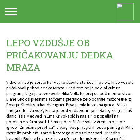
Arhiv
LEPO VZDUŠJE OB
PRIČAKOVANJU DEDKA
MRAZA
V dvorani se je zbralo kar veliko število staršev in otrok, ki so veselo
pričakovali prihod dedka Mraza. Pred tem se je odvijal kulturni
program, ki ga je povezovala Nika Volk. Najprej so pod mentorstvom
Diane Skok s plesnima točkama gledalce zelo očarale mažoretke iz
Povirja. Sledili sta kar dve igrici. Prva je bila lutkovna igrica “Vsi za
enega eden za vse”, ki sta jo pod vodstvom Tjaše Race, zaigrali naši
članici Taja Medved in Ema Krivokapič in nas z njo popeljali na
potovanje v širni svet. Učenci podružnične šole v Vremah pa so z
igrico “Zmešana pravljica”, v vlogi več pravljičnih oseb pomagali Mihu
razrešiti problem, zaradi katerega ni mogel zaspati. Priredbo
besedila Bojane Levinger je za učence dramskega krožka na šoli