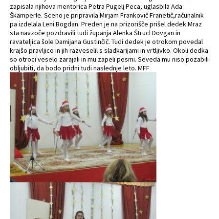
zapisala njihova mentorica Petra Pugelj Peca, uglasbila Ada
Škamperle. Sceno je pripravila Mirjam Frankovič Franetič,računalnik
pa izdelala Leni Bogdan. Preden je na prizorišče prišel dedek Mraz
sta navzoče pozdravili tudi županja Alenka Štrucl Dovgan in
ravateljica šole Damijana Gustinčič. Tudi dedek je otrokom povedal
krajšo pravljico in jih razveselil s sladkarijami in vrtljivko. Okoli dedka
so otroci veselo zarajali in mu zapeli pesmi. Seveda mu niso pozabili
obljubiti, da bodo pridni tudi naslednje leto. MFF