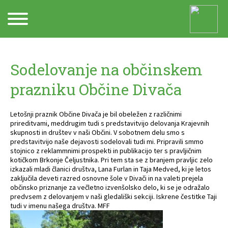
Arhiv
Sodelovanje na občinskem
prazniku Občine Divača
Letošnji praznik Občine Divača je bil obeležen z različnimi
prireditvami, meddrugim tudi s predstavitvijo delovanja Krajevnih
skupnosti in društev v naši Občini. V sobotnem delu smo s
predstavitvijo naše dejavosti sodelovali tudi mi. Pripravili smmo
stojnico z reklammnimi prospekti in publikacijo ter s pravljičnim
kotičkom Brkonje Čeljustnika. Pri tem sta se z branjem pravljic zelo
izkazali mladi članici društva, Lana Furlan in Taja Medved, ki je letos
zaključila deveti razred osnovne šole v Divači in na valeti prejela
občinsko priznanje za večletno izvenšolsko delo, ki se je odražalo
predvsem z delovanjem v naši gledališki sekciji. Iskrene čestitke Taji
tudi v imenu našega društva. MFF