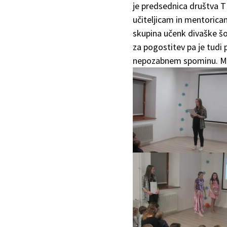
je predsednica društva TK
učiteljicam in mentoricam
skupina učenk divaške š
za pogostitev pa je tudi
nepozabnem spominu. 