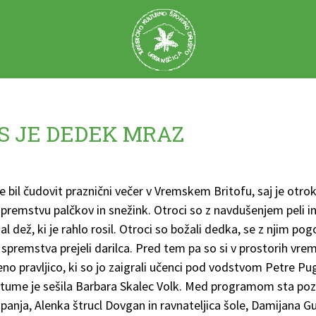
S JE DEDEK MRAZ
e bil čudovit praznični večer v Vremskem Britofu, saj je otr
v spremstvu palčkov in snežink. Otroci so z navdušenjem peli in
jal dež, ki je rahlo rosil. Otroci so božali dedka, se z njim pogo
 spremstva prejeli darilca. Pred tem pa so si v prostorih vr
no pravljico, ki so jo zaigrali učenci pod vodstvom Petre Pu
ume je sešila Barbara Skalec Volk. Med programom sta pozdra
panja, Alenka štrucl Dovgan in ravnateljica šole, Damijana Gus