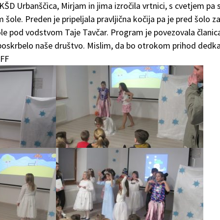
ŠD Urbanščica, Mirjam in jima izročila vrtnici, s cvetjem pa s
 šole. Preden je pripeljala pravljična kočija pa je pred šolo z
ole pod vodstvom Taje Tavčar. Program je povezovala članic
 poskrbelo naše društvo. Mislim, da bo otrokom prihod dedka
MFF