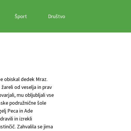
Šport
Društvo
oke obiskal dedek Mraz.
 žareli od veselja in prav
varjali, mu obljubljali vse
emske podružnične šole
gelj Peca in Ade
vili in izrekli
tinčič. Zahvalila se jima