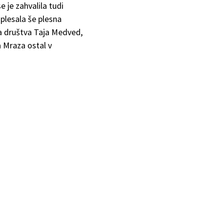
e je zahvalila tudi
aplesala še plesna
a društva Taja Medved,
 Mraza ostal v