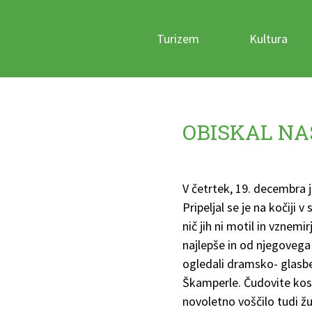
Turizem
Kultura
OBISKAL NA
V četrtek, 19. decembra j
Pripeljal se je na kočiji 
nič jih ni motil in vznemir
najlepše in od njegovega
ogledali dramsko- glasbe
Škamperle. Čudovite kost
novoletno voščilo tudi žu