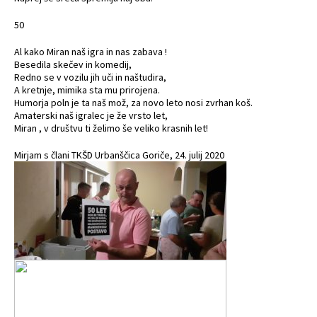
50
Al kako Miran naš igra in nas zabava !
Besedila skečev in komedij,
Redno se v vozilu jih uči in naštudira,
A kretnje, mimika sta mu prirojena.
Humorja poln je ta naš mož, za novo leto nosi zvrhan koš.
Amaterski naš igralec je že vrsto let,
Miran , v društvu ti želimo še veliko krasnih let!
Mirjam s člani TKŠD Urbanščica Goriče, 24. julij 2020