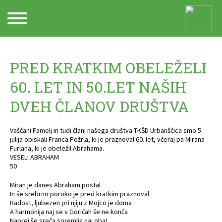
Arhiv
PRED KRATKIM OBELEŽELI
60. LET IN 50.LET NAŠIH
DVEH ČLANOV DRUŠTVA
Vaščani Famelj in tudi člani našega društva TKŠD Urbanščica smo 5.
julija obiskali Franca Požrla, ki je praznoval 60. let, včeraj pa Mirana
Furlana, ki je obeležil Abrahama.
VESELI ABRAHAM
50
Miran je danes Abraham postal
In še srebrno poroko je pred kratkim praznoval
Radost, ljubezen pri njiju z Mojco je doma
A harmonija naj se v Goričah še ne konča
Naprej še sreča spremlja naj oba!