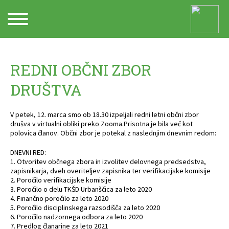
Arhiv
REDNI OBČNI ZBOR
DRUŠTVA
V petek, 12. marca smo ob 18.30 izpeljali redni letni občni zbor
drušva v virtualni obliki preko Zooma.Prisotna je bila več kot
polovica članov. Občni zbor je potekal z naslednjim dnevnim redom:
DNEVNI RED:
1. Otvoritev občnega zbora in izvolitev delovnega predsedstva,
zapisnikarja, dveh overiteljev zapisnika ter verifikacijske komisije
2. Poročilo verifikacijske komisije
3. Poročilo o delu TKŠD Urbanščica za leto 2020
4. Finančno poročilo za leto 2020
5. Poročilo disciplinskega razsodišča za leto 2020
6. Poročilo nadzornega odbora za leto 2020
7. Predlog članarine za leto 2021