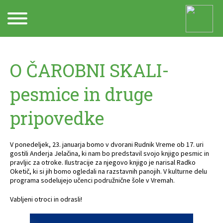
Arhiv
O ČAROBNI SKALI-
pesmice in druge
pripovedke
V ponedeljek, 23. januarja bomo v dvorani Rudnik Vreme ob 17. uri
gostili Anderja Jelačina, ki nam bo predstavil svojo knjigo pesmic in
pravljic za otroke. Ilustracije za njegovo knjigo je narisal Radko
Oketič, ki si jih bomo ogledali na razstavnih panojih. V kulturne delu
programa sodelujejo učenci podružnične šole v Vremah.
Vabljeni otroci in odrasli!