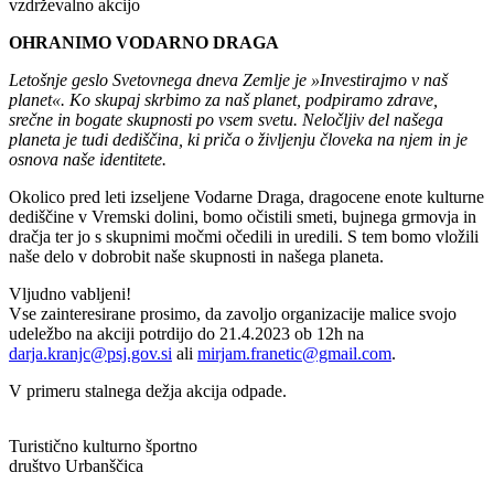
vzdrževalno akcijo
OHRANIMO VODARNO DRAGA
Letošnje geslo Svetovnega dneva Zemlje je »Investirajmo v naš
planet«. Ko skupaj skrbimo za naš planet, podpiramo zdrave,
srečne in bogate skupnosti po vsem svetu. Neločljiv del našega
planeta je tudi dediščina, ki priča o življenju človeka na njem in je
osnova naše identitete.
Okolico pred leti izseljene Vodarne Draga, dragocene enote kulturne
dediščine v Vremski dolini, bomo očistili smeti, bujnega grmovja in
dračja ter jo s skupnimi močmi očedili in uredili. S tem bomo vložili
naše delo v dobrobit naše skupnosti in našega planeta.
Vljudno vabljeni!
Vse zainteresirane prosimo, da zavoljo organizacije malice svojo
udeležbo na akciji potrdijo do 21.4.2023 ob 12h na
darja.kranjc@psj.gov.si
ali
mirjam.franetic@gmail.com
.
V primeru stalnega dežja akcija odpade.
Turistično kulturno športno
društvo Urbanščica