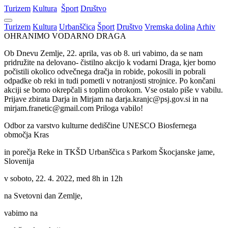
Turizem
Kultura
Šport
Društvo
Turizem
Kultura
Urbanščica
Šport
Društvo
Vremska dolina
Arhiv
OHRANIMO VODARNO DRAGA
Ob Dnevu Zemlje, 22. aprila, vas ob 8. uri vabimo, da se nam
pridružite na delovano- čistilno akcijo k vodarni Draga, kjer bomo
počistili okolico odvečnega dračja in robide, pokosili in pobrali
odpadke ob reki in tudi pometli v notranjosti strojnice. Po končani
akciji se bomo okrepčali s toplim obrokom. Vse ostalo piše v vabilu.
Prijave zbirata Darja in Mirjam na darja.kranjc@psj.gov.si in na
mirjam.franetic@gmail.com Priloga vabilo!
Odbor za varstvo kulturne dediščine UNESCO Biosfernega
območja Kras
in porečja Reke in TKŠD Urbanščica s Parkom Škocjanske jame,
Slovenija
v soboto, 22. 4. 2022, med 8h in 12h
na Svetovni dan Zemlje,
vabimo na