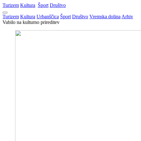
Turizem
Kultura
Šport
Društvo
Turizem
Kultura
Urbanščica
Šport
Društvo
Vremska dolina
Arhiv
Vabilo na kulturno prireditev