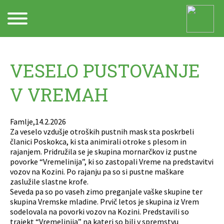
Arhiv
VESELO PUSTOVANJE
V VREMAH
Famlje,14.2.2026
Za veselo vzdušje otroških pustnih mask sta poskrbeli
članici Poskokca, ki sta animirali otroke s plesom in
rajanjem. Pridružila se je skupina mornarčkov iz pustne
povorke “Vremelinija”, ki so zastopali Vreme na predstavitvi
vozov na Kozini. Po rajanju pa so si pustne maškare
zaslužile slastne krofe.
Seveda pa so po vaseh zimo preganjale vaške skupine ter
skupina Vremske mladine. Prvič letos je skupina iz Vrem
sodelovala na povorki vozov na Kozini. Predstavili so
trajekt “Vremelinija” na kateri so bili v spremstvu