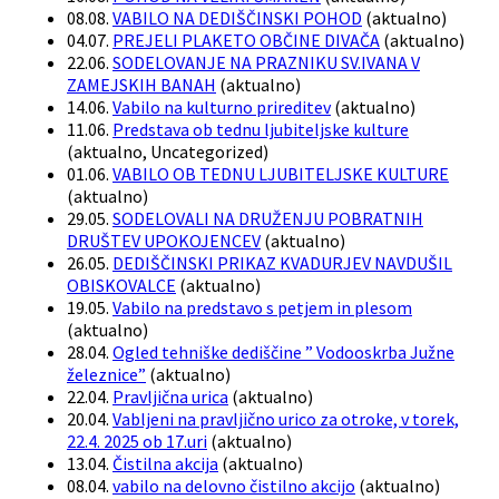
08.08.
VABILO NA DEDIŠČINSKI POHOD
(
aktualno
)
04.07.
PREJELI PLAKETO OBČINE DIVAČA
(
aktualno
)
22.06.
SODELOVANJE NA PRAZNIKU SV.IVANA V
ZAMEJSKIH BANAH
(
aktualno
)
14.06.
Vabilo na kulturno prireditev
(
aktualno
)
11.06.
Predstava ob tednu ljubiteljske kulture
(
aktualno, Uncategorized
)
01.06.
VABILO OB TEDNU LJUBITELJSKE KULTURE
(
aktualno
)
29.05.
SODELOVALI NA DRUŽENJU POBRATNIH
DRUŠTEV UPOKOJENCEV
(
aktualno
)
26.05.
DEDIŠČINSKI PRIKAZ KVADURJEV NAVDUŠIL
OBISKOVALCE
(
aktualno
)
19.05.
Vabilo na predstavo s petjem in plesom
(
aktualno
)
28.04.
Ogled tehniške dediščine ” Vodooskrba Južne
železnice”
(
aktualno
)
22.04.
Pravljična urica
(
aktualno
)
20.04.
Vabljeni na pravljično urico za otroke, v torek,
22.4. 2025 ob 17.uri
(
aktualno
)
13.04.
Čistilna akcija
(
aktualno
)
08.04.
vabilo na delovno čistilno akcijo
(
aktualno
)