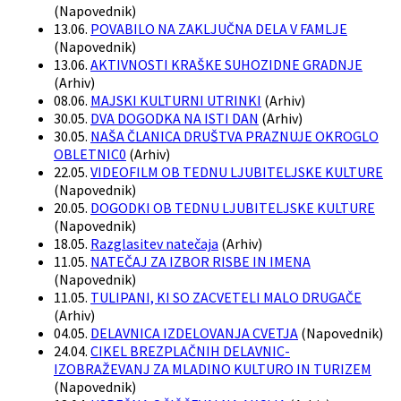
(
Napovednik
)
13.06.
POVABILO NA ZAKLJUČNA DELA V FAMLJE
(
Napovednik
)
13.06.
AKTIVNOSTI KRAŠKE SUHOZIDNE GRADNJE
(
Arhiv
)
08.06.
MAJSKI KULTURNI UTRINKI
(
Arhiv
)
30.05.
DVA DOGODKA NA ISTI DAN
(
Arhiv
)
30.05.
NAŠA ČLANICA DRUŠTVA PRAZNUJE OKROGLO
OBLETNIC0
(
Arhiv
)
22.05.
VIDEOFILM OB TEDNU LJUBITELJSKE KULTURE
(
Napovednik
)
20.05.
DOGODKI OB TEDNU LJUBITELJSKE KULTURE
(
Napovednik
)
18.05.
Razglasitev natečaja
(
Arhiv
)
11.05.
NATEČAJ ZA IZBOR RISBE IN IMENA
(
Napovednik
)
11.05.
TULIPANI, KI SO ZACVETELI MALO DRUGAČE
(
Arhiv
)
04.05.
DELAVNICA IZDELOVANJA CVETJA
(
Napovednik
)
24.04.
CIKEL BREZPLAČNIH DELAVNIC-
IZOBRAŽEVANJ ZA MLADINO KULTURO IN TURIZEM
(
Napovednik
)