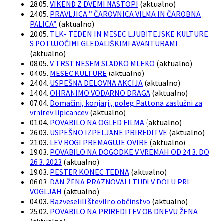
28.05.
VIKEND Z DVEMI NASTOPI
(
aktualno
)
24.05.
PRAVLJICA ” ČAROVNICA VILMA IN ČAROBNA
PALICA”
(
aktualno
)
20.05.
TLK- TEDEN IN MESEC LJUBITEJSKE KULTURE
S POTUJOČIMI GLEDALIŠKIMI AVANTURAMI
(
aktualno
)
08.05.
V TRST NESEM SLADKO MLEKO
(
aktualno
)
04.05.
MESEC KULTURE
(
aktualno
)
24.04.
USPEŠNA DELOVNA AKCIJA
(
aktualno
)
14.04.
OHRANIMO VODARNO DRAGA
(
aktualno
)
07.04.
Domačini, konjarji, poleg Pattona zaslužni za
vrnitev lipicancev
(
aktualno
)
01.04.
POVABILO NA OGLED FILMA
(
aktualno
)
26.03.
USPEŠNO IZPELJANE PRIREDITVE
(
aktualno
)
21.03.
LEV ROGI PREMAGUJE OVIRE
(
aktualno
)
19.03.
POVABILO NA DOGODKE V VREMAH OD 24.3. DO
26.3. 2023
(
aktualno
)
19.03.
PESTER KONEC TEDNA
(
aktualno
)
06.03.
DAN ŽENA PRAZNOVALI TUDI V DOLU PRI
VOGLJAH
(
aktualno
)
04.03.
Razveselili številno občinstvo
(
aktualno
)
25.02.
POVABILO NA PRIREDITEV OB DNEVU ŽENA