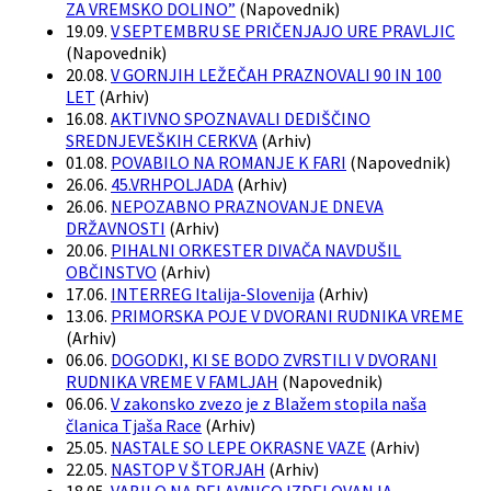
ZA VREMSKO DOLINO”
(
Napovednik
)
19.09.
V SEPTEMBRU SE PRIČENJAJO URE PRAVLJIC
(
Napovednik
)
20.08.
V GORNJIH LEŽEČAH PRAZNOVALI 90 IN 100
LET
(
Arhiv
)
16.08.
AKTIVNO SPOZNAVALI DEDIŠČINO
SREDNJEVEŠKIH CERKVA
(
Arhiv
)
01.08.
POVABILO NA ROMANJE K FARI
(
Napovednik
)
26.06.
45.VRHPOLJADA
(
Arhiv
)
26.06.
NEPOZABNO PRAZNOVANJE DNEVA
DRŽAVNOSTI
(
Arhiv
)
20.06.
PIHALNI ORKESTER DIVAČA NAVDUŠIL
OBČINSTVO
(
Arhiv
)
17.06.
INTERREG Italija-Slovenija
(
Arhiv
)
13.06.
PRIMORSKA POJE V DVORANI RUDNIKA VREME
(
Arhiv
)
06.06.
DOGODKI, KI SE BODO ZVRSTILI V DVORANI
RUDNIKA VREME V FAMLJAH
(
Napovednik
)
06.06.
V zakonsko zvezo je z Blažem stopila naša
članica Tjaša Race
(
Arhiv
)
25.05.
NASTALE SO LEPE OKRASNE VAZE
(
Arhiv
)
22.05.
NASTOP V ŠTORJAH
(
Arhiv
)