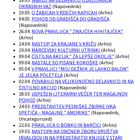
18.05.
VABILO NA DELAVNICO IZDELOVANJA
OKRASNIH VAZ
(
Napovednik
)
10.05.
O ŽABICAH V RDEČIH KAPICAH
(
Arhiv
)
04.05.
POHOD OD GRADIŠČA DO GRADIŠČA
(
Napovednik
)
26.04.
NOVA PRAVLJICA ” ZMAJČEK HIHITAJČEK”
(
Arhiv
)
24.04.
NASTOP ZA KRAJANE V KRIŽU
(
Arhiv
)
19.04.
MARČEVSKI KULTURNI UTRINKI
(
Arhiv
)
09.04.
ČISTILNA AKCIJA ” ZA LEPŠE OKOLJE”
(
Arhiv
)
09.04.
NASTALE SO PISANE KOKOŠKE
(
Arhiv
)
05.04.
V PRAVLJICI “MOJ DEŽNIK JE LAHKO BALON”
JE JELKA POLETELA
(
Arhiv
)
02.04.
POVABILO NA VELIKONOČNO DELAVNICO IN NA
ČISTILNO AKCIJO
(
Napovednik
)
28.03.
USPEŠEN LITERARNI VEČER TER MAGAJNOV
POHOD
(
Arhiv
)
24.03.
PREDSTAVITEV PESNIŠKE ZBIRKE IVKA
SPETIČA – MAGAJNE ” AMORIKE”
(
Napovednik,
Uncategorized
)
22.03.
PRAVLJICA O BOBKU IN BARČICI
(
Arhiv
)
19.03.
NASTOPA NA OBČNEM ZBORU DRUŠTVA
INVALIDOV IN NA PREDSTAVITVI KNJIGE V STARI