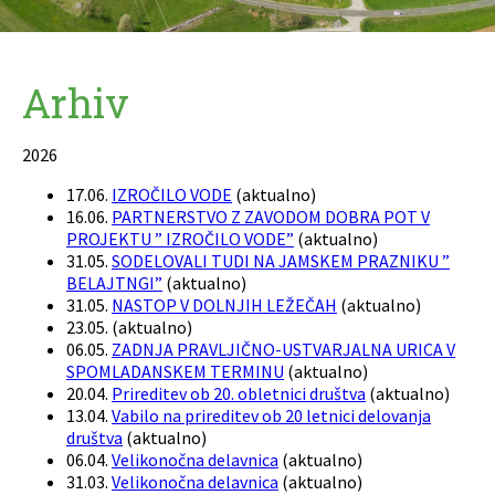
Arhiv
2026
17.06.
IZROČILO VODE
(
aktualno
)
16.06.
PARTNERSTVO Z ZAVODOM DOBRA POT V
PROJEKTU ” IZROČILO VODE”
(
aktualno
)
31.05.
SODELOVALI TUDI NA JAMSKEM PRAZNIKU ”
BELAJTNGI”
(
aktualno
)
31.05.
NASTOP V DOLNJIH LEŽEČAH
(
aktualno
)
23.05.
(
aktualno
)
06.05.
ZADNJA PRAVLJIČNO-USTVARJALNA URICA V
SPOMLADANSKEM TERMINU
(
aktualno
)
20.04.
Prireditev ob 20. obletnici društva
(
aktualno
)
13.04.
Vabilo na prireditev ob 20 letnici delovanja
društva
(
aktualno
)
06.04.
Velikonočna delavnica
(
aktualno
)
31.03.
Velikonočna delavnica
(
aktualno
)