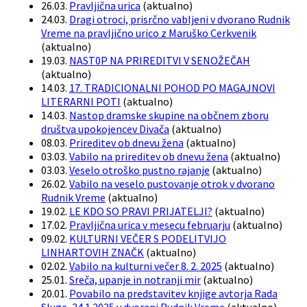
26.03.
Pravljična urica
(
aktualno
)
24.03.
Dragi otroci, prisrčno vabljeni v dvorano Rudnik
Vreme na pravljično urico z Maruško Cerkvenik
(
aktualno
)
19.03.
NAST0P NA PRIREDITVI V SENOŽEČAH
(
aktualno
)
14.03.
17. TRADICIONALNI POHOD PO MAGAJNOVI
LITERARNI POTI
(
aktualno
)
14.03.
Nastop dramske skupine na občnem zboru
društva upokojencev Divača
(
aktualno
)
08.03.
Prireditev ob dnevu žena
(
aktualno
)
03.03.
Vabilo na prireditev ob dnevu žena
(
aktualno
)
03.03.
Veselo otroško pustno rajanje
(
aktualno
)
26.02.
Vabilo na veselo pustovanje otrok v dvorano
Rudnik Vreme
(
aktualno
)
19.02.
LE KDO SO PRAVI PRIJATELJI?
(
aktualno
)
17.02.
Pravljična urica v mesecu februarju
(
aktualno
)
09.02.
KULTURNI VEČER S PODELITVIJO
LINHARTOVIH ZNAČK
(
aktualno
)
02.02.
Vabilo na kulturni večer 8. 2. 2025
(
aktualno
)
25.01.
Sreča, upanje in notranji mir
(
aktualno
)
20.01.
Povabilo na predstavitev knjige avtorja Rada