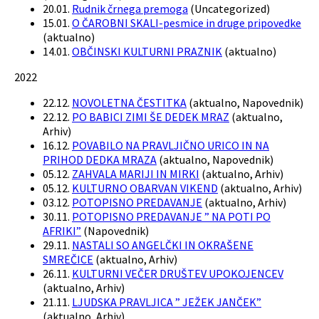
20.01.
Rudnik črnega premoga
(
Uncategorized
)
15.01.
O ČAROBNI SKALI-pesmice in druge pripovedke
(
aktualno
)
14.01.
OBČINSKI KULTURNI PRAZNIK
(
aktualno
)
2022
22.12.
NOVOLETNA ČESTITKA
(
aktualno, Napovednik
)
22.12.
PO BABICI ZIMI ŠE DEDEK MRAZ
(
aktualno,
Arhiv
)
16.12.
POVABILO NA PRAVLJIČNO URICO IN NA
PRIHOD DEDKA MRAZA
(
aktualno, Napovednik
)
05.12.
ZAHVALA MARIJI IN MIRKI
(
aktualno, Arhiv
)
05.12.
KULTURNO OBARVAN VIKEND
(
aktualno, Arhiv
)
03.12.
POTOPISNO PREDAVANJE
(
aktualno, Arhiv
)
30.11.
POTOPISNO PREDAVANJE ” NA POTI PO
AFRIKI”
(
Napovednik
)
29.11.
NASTALI SO ANGELČKI IN OKRAŠENE
SMREČICE
(
aktualno, Arhiv
)
26.11.
KULTURNI VEČER DRUŠTEV UPOKOJENCEV
(
aktualno, Arhiv
)
21.11.
LJUDSKA PRAVLJICA ” JEŽEK JANČEK”
(
aktualno, Arhiv
)