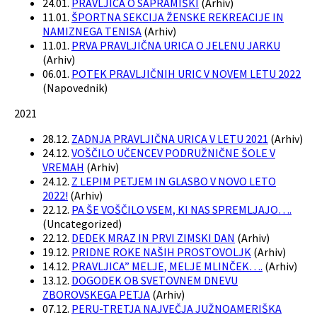
24.01.
PRAVLJICA O SAPRAMIŠKI
(
Arhiv
)
11.01.
ŠPORTNA SEKCIJA ŽENSKE REKREACIJE IN
NAMIZNEGA TENISA
(
Arhiv
)
11.01.
PRVA PRAVLJIČNA URICA O JELENU JARKU
(
Arhiv
)
06.01.
POTEK PRAVLJIČNIH URIC V NOVEM LETU 2022
(
Napovednik
)
2021
28.12.
ZADNJA PRAVLJIČNA URICA V LETU 2021
(
Arhiv
)
24.12.
VOŠČILO UČENCEV PODRUŽNIČNE ŠOLE V
VREMAH
(
Arhiv
)
24.12.
Z LEPIM PETJEM IN GLASBO V NOVO LETO
2022!
(
Arhiv
)
22.12.
PA ŠE VOŠČILO VSEM, KI NAS SPREMLJAJO….
(
Uncategorized
)
22.12.
DEDEK MRAZ IN PRVI ZIMSKI DAN
(
Arhiv
)
19.12.
PRIDNE ROKE NAŠIH PROSTOVOLJK
(
Arhiv
)
14.12.
PRAVLJICA” MELJE, MELJE MLINČEK….
(
Arhiv
)
13.12.
DOGODEK OB SVETOVNEM DNEVU
ZBOROVSKEGA PETJA
(
Arhiv
)
07.12.
PERU-TRETJA NAJVEČJA JUŽNOAMERIŠKA