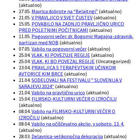
(
aktualno
)
27.05.
Mavrica dobrote na “Belajtngi”
(
aktualno
)
21.05.
V PRAVLJICO V SVET ČUSTEV
(
aktualno
)
15.05.
POVABILO NA ZADNJO PRAVLJIČNO URICO
PRED POLETNIMI POČITNICAMI
(
aktualno
)
11.05.
Pogovorni večer: dr. Bogomir Magajna-zdravnik,
partizan med NOB
(
aktualno
)
07.05.
Vabilo na pogovorni večer
(
aktualno
)
25.04.
VLAK, KI POVEZUJE REGIJE
(
aktualno
)
25.04.
VLAK, KI BO POVEZAL REGIJE
(
Uncategorized
)
23.04.
PRAVLJICA S TERAPEVTSKIM UČINKOM
AVTORICE KIM BRCE
(
aktualno
)
21.04.
SODELOVALI NA FESTIVALU ” SLOVENIJA V
SARAJEVU 2024″
(
aktualno
)
21.04.
Vabilo na pravljično urico
(
aktualno
)
15.04.
FILMSKO-KULTURNI VEČER O IZROČILU
(
aktualno
)
08.04.
Vabilo na FILMSKO-KULTURNI VEČER O
IZROČILU
(
aktualno
)
08.04.
Vabilo na očiščevalno akcijo, v soboto, 13. 4.
(
aktualno
)
28.03.
Delavnica-velikonočna dekoracija
(
aktualno
)