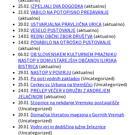
(
aktualno
)
25.02.
IZPELJALI DVA DOGODKA
(
aktualno
)
21.02.
VABILO NA POTOPISNO PREDAVANJE
(
aktualno
)
20.02.
USTVARJALNA PRAVLJIČNA URICA
(
aktualno
)
19.02.
VESELO PUSTOVANJE
(
aktualno
)
14.02.
REDNI OBČNI ZBOR DRUŠTVA
(
aktualno
)
14.02.
POVABILO NA OTROŠKO PUSTOVANJE
(
aktualno
)
06.02.
OB SLOVENSKEM KULTURNEM PRAZNIKU
NASTOP V DOMU STAREJŠIH OBČANOV ILIRSKA
BISTRICA
(
aktualno
)
29.01.
NASTOP V POVIRJU
(
aktualno
)
25.01.
Po poti vodnih zakladov
(
Uncategorized
)
25.01.
Cerkev sv. Urbana na Vremščici
(
Uncategorized
)
24.01.
PRELEP VEČER V DRUŽBI Z ANDREJEM
JELAČINOM
(
aktualno
)
20.01.
Stopnice na nekdanje Vremsko postajališče
(
Uncategorized
)
20.01.
Domačija literatov magajna v Gornjih Vremah
(
Uncategorized
)
20.01.
Vodni viri in dediščina južne železnice
(
Uncategorized
)