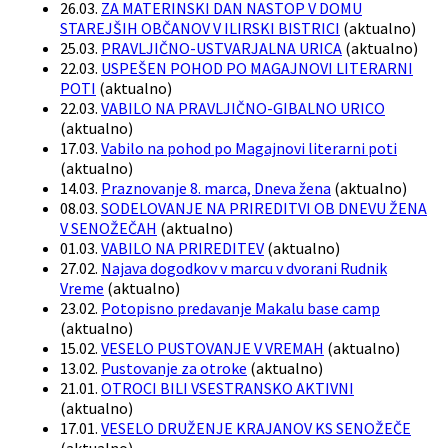
26.03.
ZA MATERINSKI DAN NASTOP V DOMU
STAREJŠIH OBČANOV V ILIRSKI BISTRICI
(
aktualno
)
25.03.
PRAVLJIČNO-USTVARJALNA URICA
(
aktualno
)
22.03.
USPEŠEN POHOD PO MAGAJNOVI LITERARNI
POTI
(
aktualno
)
22.03.
VABILO NA PRAVLJIČNO-GIBALNO URICO
(
aktualno
)
17.03.
Vabilo na pohod po Magajnovi literarni poti
(
aktualno
)
14.03.
Praznovanje 8. marca, Dneva žena
(
aktualno
)
08.03.
SODELOVANJE NA PRIREDITVI OB DNEVU ŽENA
V SENOŽEČAH
(
aktualno
)
01.03.
VABILO NA PRIREDITEV
(
aktualno
)
27.02.
Najava dogodkov v marcu v dvorani Rudnik
Vreme
(
aktualno
)
23.02.
Potopisno predavanje Makalu base camp
(
aktualno
)
15.02.
VESELO PUSTOVANJE V VREMAH
(
aktualno
)
13.02.
Pustovanje za otroke
(
aktualno
)
21.01.
OTROCI BILI VSESTRANSKO AKTIVNI
(
aktualno
)
17.01.
VESELO DRUŽENJE KRAJANOV KS SENOŽEČE