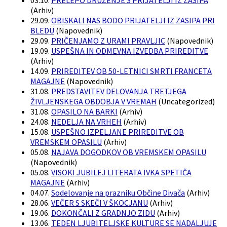
03.10.
PRELEPO DRUŽENJE S PRIJATELJI IZ ZASIPA
(
Arhiv
)
29.09.
OBISKALI NAS BODO PRIJATELJI IZ ZASIPA PRI
BLEDU
(
Napovednik
)
29.09.
PRIČENJAMO Z URAMI PRAVLJIC
(
Napovednik
)
19.09.
USPEŠNA IN ODMEVNA IZVEDBA PRIREDITVE
(
Arhiv
)
14.09.
PRIREDITEV OB 50-LETNICI SMRTI FRANCETA
MAGAJNE
(
Napovednik
)
31.08.
PREDSTAVITEV DELOVANJA TRETJEGA
ŽIVLJENSKEGA OBDOBJA V VREMAH
(
Uncategorized
)
31.08.
OPASILO NA BARKI
(
Arhiv
)
24.08.
NEDELJA NA VRHEH
(
Arhiv
)
15.08.
USPEŠNO IZPELJANE PRIREDITVE OB
VREMSKEM OPASILU
(
Arhiv
)
05.08.
NAJAVA DOGODKOV OB VREMSKEM OPASILU
(
Napovednik
)
05.08.
VISOKI JUBILEJ LITERATA IVKA SPETIČA
MAGAJNE
(
Arhiv
)
04.07.
Sodelovanje na prazniku Občine Divača
(
Arhiv
)
28.06.
VEČER S SKEČI V ŠKOCJANU
(
Arhiv
)
19.06.
DOKONČALI Z GRADNJO ZIDU
(
Arhiv
)
13.06.
TEDEN LJUBITELJSKE KULTURE SE NADALJUJE