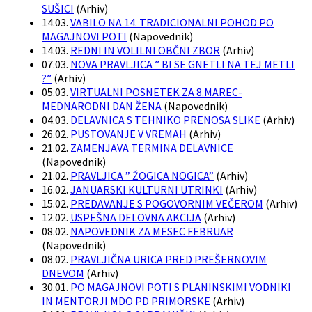
SUŠICI
(
Arhiv
)
14.03.
VABILO NA 14. TRADICIONALNI POHOD PO
MAGAJNOVI POTI
(
Napovednik
)
14.03.
REDNI IN VOLILNI OBČNI ZBOR
(
Arhiv
)
07.03.
NOVA PRAVLJICA ” BI SE GNETLI NA TEJ METLI
?”
(
Arhiv
)
05.03.
VIRTUALNI POSNETEK ZA 8.MAREC-
MEDNARODNI DAN ŽENA
(
Napovednik
)
04.03.
DELAVNICA S TEHNIKO PRENOSA SLIKE
(
Arhiv
)
26.02.
PUSTOVANJE V VREMAH
(
Arhiv
)
21.02.
ZAMENJAVA TERMINA DELAVNICE
(
Napovednik
)
21.02.
PRAVLJICA ” ŽOGICA NOGICA”
(
Arhiv
)
16.02.
JANUARSKI KULTURNI UTRINKI
(
Arhiv
)
15.02.
PREDAVANJE S POGOVORNIM VEČEROM
(
Arhiv
)
12.02.
USPEŠNA DELOVNA AKCIJA
(
Arhiv
)
08.02.
NAPOVEDNIK ZA MESEC FEBRUAR
(
Napovednik
)
08.02.
PRAVLJIČNA URICA PRED PREŠERNOVIM
DNEVOM
(
Arhiv
)
30.01.
PO MAGAJNOVI POTI S PLANINSKIMI VODNIKI
IN MENTORJI MDO PD PRIMORSKE
(
Arhiv
)