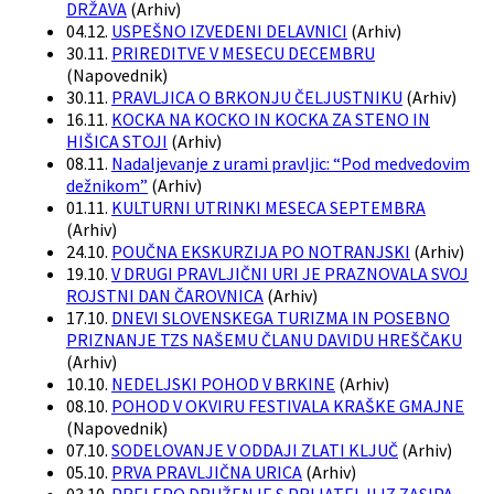
DRŽAVA
(
Arhiv
)
04.12.
USPEŠNO IZVEDENI DELAVNICI
(
Arhiv
)
30.11.
PRIREDITVE V MESECU DECEMBRU
(
Napovednik
)
30.11.
PRAVLJICA O BRKONJU ČELJUSTNIKU
(
Arhiv
)
16.11.
KOCKA NA KOCKO IN KOCKA ZA STENO IN
HIŠICA STOJI
(
Arhiv
)
08.11.
Nadaljevanje z urami pravljic: “Pod medvedovim
dežnikom”
(
Arhiv
)
01.11.
KULTURNI UTRINKI MESECA SEPTEMBRA
(
Arhiv
)
24.10.
POUČNA EKSKURZIJA PO NOTRANJSKI
(
Arhiv
)
19.10.
V DRUGI PRAVLJIČNI URI JE PRAZNOVALA SVOJ
ROJSTNI DAN ČAROVNICA
(
Arhiv
)
17.10.
DNEVI SLOVENSKEGA TURIZMA IN POSEBNO
PRIZNANJE TZS NAŠEMU ČLANU DAVIDU HREŠČAKU
(
Arhiv
)
10.10.
NEDELJSKI POHOD V BRKINE
(
Arhiv
)
08.10.
POHOD V OKVIRU FESTIVALA KRAŠKE GMAJNE
(
Napovednik
)
07.10.
SODELOVANJE V ODDAJI ZLATI KLJUČ
(
Arhiv
)
05.10.
PRVA PRAVLJIČNA URICA
(
Arhiv
)