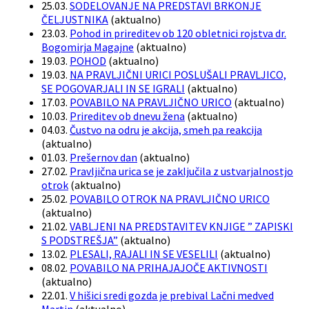
25.03.
SODELOVANJE NA PREDSTAVI BRKONJE
ČELJUSTNIKA
(
aktualno
)
23.03.
Pohod in prireditev ob 120 obletnici rojstva dr.
Bogomirja Magajne
(
aktualno
)
19.03.
POHOD
(
aktualno
)
19.03.
NA PRAVLJIČNI URICI POSLUŠALI PRAVLJICO,
SE POGOVARJALI IN SE IGRALI
(
aktualno
)
17.03.
POVABILO NA PRAVLJIČNO URICO
(
aktualno
)
10.03.
Prireditev ob dnevu žena
(
aktualno
)
04.03.
Čustvo na odru je akcija, smeh pa reakcija
(
aktualno
)
01.03.
Prešernov dan
(
aktualno
)
27.02.
Pravljična urica se je zaključila z ustvarjalnostjo
otrok
(
aktualno
)
25.02.
POVABILO OTROK NA PRAVLJIČNO URICO
(
aktualno
)
21.02.
VABLJENI NA PREDSTAVITEV KNJIGE ” ZAPISKI
S PODSTREŠJA”
(
aktualno
)
13.02.
PLESALI, RAJALI IN SE VESELILI
(
aktualno
)
08.02.
POVABILO NA PRIHAJAJOČE AKTIVNOSTI
(
aktualno
)
22.01.
V hišici sredi gozda je prebival Lačni medved