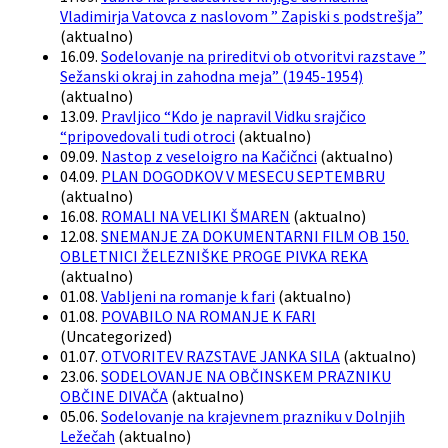
Vladimirja Vatovca z naslovom ” Zapiski s podstrešja”
(
aktualno
)
16.09.
Sodelovanje na prireditvi ob otvoritvi razstave ”
Sežanski okraj in zahodna meja” (1945-1954)
(
aktualno
)
13.09.
Pravljico “Kdo je napravil Vidku srajčico
“pripovedovali tudi otroci
(
aktualno
)
09.09.
Nastop z veseloigro na Kačičnci
(
aktualno
)
04.09.
PLAN DOGODKOV V MESECU SEPTEMBRU
(
aktualno
)
16.08.
ROMALI NA VELIKI ŠMAREN
(
aktualno
)
12.08.
SNEMANJE ZA DOKUMENTARNI FILM OB 150.
OBLETNICI ŽELEZNIŠKE PROGE PIVKA REKA
(
aktualno
)
01.08.
Vabljeni na romanje k fari
(
aktualno
)
01.08.
POVABILO NA ROMANJE K FARI
(
Uncategorized
)
01.07.
OTVORITEV RAZSTAVE JANKA SILA
(
aktualno
)
23.06.
SODELOVANJE NA OBČINSKEM PRAZNIKU
OBČINE DIVAČA
(
aktualno
)
05.06.
Sodelovanje na krajevnem prazniku v Dolnjih
Ležečah
(
aktualno
)