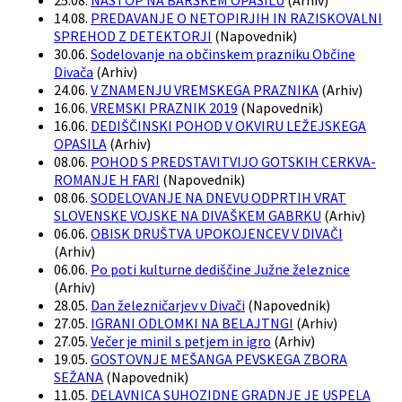
25.08.
NASTOP NA BARSKEM OPASILU
(
Arhiv
)
14.08.
PREDAVANJE O NETOPIRJIH IN RAZISKOVALNI
SPREHOD Z DETEKTORJI
(
Napovednik
)
30.06.
Sodelovanje na občinskem prazniku Občine
Divača
(
Arhiv
)
24.06.
V ZNAMENJU VREMSKEGA PRAZNIKA
(
Arhiv
)
16.06.
VREMSKI PRAZNIK 2019
(
Napovednik
)
16.06.
DEDIŠČINSKI POHOD V OKVIRU LEŽEJSKEGA
OPASILA
(
Arhiv
)
08.06.
POHOD S PREDSTAVITVIJO GOTSKIH CERKVA-
ROMANJE H FARI
(
Napovednik
)
08.06.
SODELOVANJE NA DNEVU ODPRTIH VRAT
SLOVENSKE VOJSKE NA DIVAŠKEM GABRKU
(
Arhiv
)
06.06.
OBISK DRUŠTVA UPOKOJENCEV V DIVAČI
(
Arhiv
)
06.06.
Po poti kulturne dediščine Južne železnice
(
Arhiv
)
28.05.
Dan železničarjev v Divači
(
Napovednik
)
27.05.
IGRANI ODLOMKI NA BELAJTNGI
(
Arhiv
)
27.05.
Večer je minil s petjem in igro
(
Arhiv
)
19.05.
GOSTOVNJE MEŠANGA PEVSKEGA ZBORA
SEŽANA
(
Napovednik
)
11.05.
DELAVNICA SUHOZIDNE GRADNJE JE USPELA