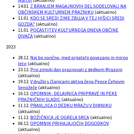
Martin
(
aktualno
)
14.01.
Z BRANJEM MAGAJNOVIH DEL SODELOVALI NA
OBČINSKEM KULTURNEM PRAZNIKU
(
aktualno
)
11.01.
KDO SE SREDI ZIME ZBUJA V TEJ HIŠICI SREDI
GOZDA?
(
aktualno
)
11.01.
POČASTITEV KULTURNEGA DNEVA OBČINE
DIVAČA
(
aktualno
)
2023
28.12.
Naj bo sončno, med prijatelji povezano in mirno
leto
(
aktualno
)
23.12.
Prvi zimski dan praznovali z dedkom Mrazom
(
aktualno
)
19.12.
V družbi s članicami aktiva žena Pepce Čehovin
Senožeče
(
aktualno
)
16.12.
OPOMNIK- DELAVNICA PRIPRAVE IN PEKE
PRAZNIČNIH SLADIC
(
aktualno
)
11.12.
PRAVLJICA O DEDKU MRAZU V DIMNIKU
(
aktualno
)
11.12.
BOŽIČNICA JE OGRELA SRCA
(
aktualno
)
06.12.
OPOMNIK PRIHAJAJOČIH DOGODKOV
(
aktualno
)