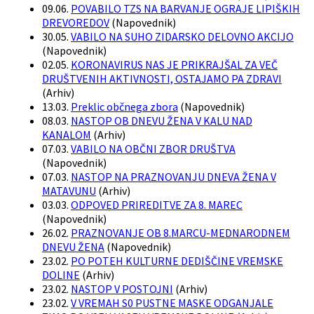
09.06.
POVABILO TZS NA BARVANJE OGRAJE LIPIŠKIH
DREVOREDOV
(
Napovednik
)
30.05.
VABILO NA SUHO ZIDARSKO DELOVNO AKCIJO
(
Napovednik
)
02.05.
KORONAVIRUS NAS JE PRIKRAJŠAL ZA VEČ
DRUŠTVENIH AKTIVNOSTI, OSTAJAMO PA ZDRAVI
(
Arhiv
)
13.03.
Preklic občnega zbora
(
Napovednik
)
08.03.
NASTOP OB DNEVU ŽENA V KALU NAD
KANALOM
(
Arhiv
)
07.03.
VABILO NA OBČNI ZBOR DRUŠTVA
(
Napovednik
)
07.03.
NASTOP NA PRAZNOVANJU DNEVA ŽENA V
MATAVUNU
(
Arhiv
)
03.03.
ODPOVED PRIREDITVE ZA 8. MAREC
(
Napovednik
)
26.02.
PRAZNOVANJE OB 8.MARCU-MEDNARODNEM
DNEVU ŽENA
(
Napovednik
)
23.02.
PO POTEH KULTURNE DEDIŠČINE VREMSKE
DOLINE
(
Arhiv
)
23.02.
NASTOP V POSTOJNI
(
Arhiv
)
23.02.
V VREMAH S0 PUSTNE MASKE ODGANJALE