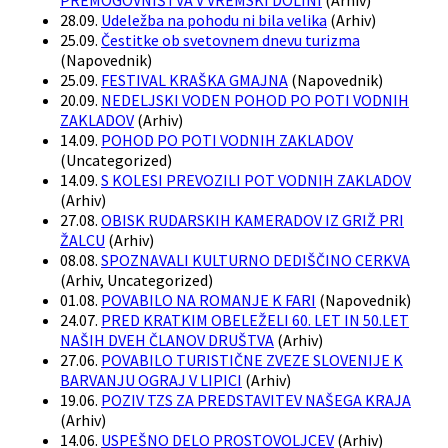
PREMOGOVNIŠTVA V VREMSKI DOLINI
(
Arhiv
)
28.09.
Udeležba na pohodu ni bila velika
(
Arhiv
)
25.09.
Čestitke ob svetovnem dnevu turizma
(
Napovednik
)
25.09.
FESTIVAL KRAŠKA GMAJNA
(
Napovednik
)
20.09.
NEDELJSKI VODEN POHOD PO POTI VODNIH
ZAKLADOV
(
Arhiv
)
14.09.
POHOD PO POTI VODNIH ZAKLADOV
(
Uncategorized
)
14.09.
S KOLESI PREVOZILI POT VODNIH ZAKLADOV
(
Arhiv
)
27.08.
OBISK RUDARSKIH KAMERADOV IZ GRIŽ PRI
ŽALCU
(
Arhiv
)
08.08.
SPOZNAVALI KULTURNO DEDIŠČINO CERKVA
(
Arhiv, Uncategorized
)
01.08.
POVABILO NA ROMANJE K FARI
(
Napovednik
)
24.07.
PRED KRATKIM OBELEŽELI 60. LET IN 50.LET
NAŠIH DVEH ČLANOV DRUŠTVA
(
Arhiv
)
27.06.
POVABILO TURISTIČNE ZVEZE SLOVENIJE K
BARVANJU OGRAJ V LIPICI
(
Arhiv
)
19.06.
POZIV TZS ZA PREDSTAVITEV NAŠEGA KRAJA
(
Arhiv
)
14.06.
USPEŠNO DELO PROSTOVOLJCEV
(
Arhiv
)