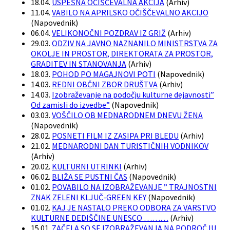
18.04.
USPEŠNA OČIŠČEVALNA AKCIJA
(
Arhiv
)
11.04.
VABILO NA APRILSKO OČIŠČEVALNO AKCIJO
(
Napovednik
)
06.04.
VELIKONOČNI POZDRAV IZ GRIŽ
(
Arhiv
)
29.03.
ODZIV NA JAVNO NAZNANILO MINISTRSTVA ZA
OKOLJE IN PROSTOR, DIREKTORATA ZA PROSTOR,
GRADITEV IN STANOVANJA
(
Arhiv
)
18.03.
POHOD PO MAGAJNOVI POTI
(
Napovednik
)
14.03.
REDNI OBČNI ZBOR DRUŠTVA
(
Arhiv
)
14.03.
Izobraževanje na podočju kulturne dejavnosti”
Od zamisli do izvedbe”
(
Napovednik
)
03.03.
VOŠČILO OB MEDNARODNEM DNEVU ŽENA
(
Napovednik
)
28.02.
POSNETI FILM IZ ZASIPA PRI BLEDU
(
Arhiv
)
21.02.
MEDNARODNI DAN TURISTIČNIH VODNIKOV
(
Arhiv
)
20.02.
KULTURNI UTRINKI
(
Arhiv
)
06.02.
BLIŽA SE PUSTNI ČAS
(
Napovednik
)
01.02.
POVABILO NA IZOBRAŽEVANJE ” TRAJNOSTNI
ZNAK ZELENI KLJUČ-GREEN KEY
(
Napovednik
)
01.02.
KAJ JE NASTALO PREKO ODBORA ZA VARSTVO
KULTURNE DEDIŠČINE UNESCO ………
(
Arhiv
)
15.01.
ZAČELA SO SE IZOBRAŽEVANJA NA PODROČJU