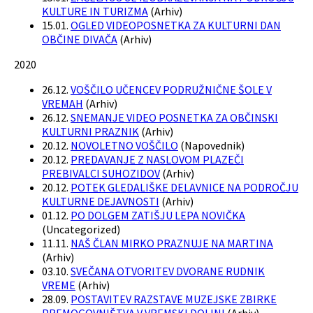
KULTURE IN TURIZMA
(
Arhiv
)
15.01.
OGLED VIDEOPOSNETKA ZA KULTURNI DAN
OBČINE DIVAČA
(
Arhiv
)
2020
26.12.
VOŠČILO UČENCEV PODRUŽNIČNE ŠOLE V
VREMAH
(
Arhiv
)
26.12.
SNEMANJE VIDEO POSNETKA ZA OBČINSKI
KULTURNI PRAZNIK
(
Arhiv
)
20.12.
NOVOLETNO VOŠČILO
(
Napovednik
)
20.12.
PREDAVANJE Z NASLOVOM PLAZEČI
PREBIVALCI SUHOZIDOV
(
Arhiv
)
20.12.
POTEK GLEDALIŠKE DELAVNICE NA PODROČJU
KULTURNE DEJAVNOSTI
(
Arhiv
)
01.12.
PO DOLGEM ZATIŠJU LEPA NOVIČKA
(
Uncategorized
)
11.11.
NAŠ ČLAN MIRKO PRAZNUJE NA MARTINA
(
Arhiv
)
03.10.
SVEČANA OTVORITEV DVORANE RUDNIK
VREME
(
Arhiv
)
28.09.
POSTAVITEV RAZSTAVE MUZEJSKE ZBIRKE