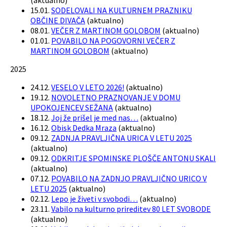
(
aktualno
)
15.01.
SODELOVALI NA KULTURNEM PRAZNIKU
OBČINE DIVAČA
(
aktualno
)
08.01.
VEČER Z MARTINOM GOLOBOM
(
aktualno
)
01.01.
POVABILO NA POGOVORNI VEČER Z
MARTINOM GOLOBOM
(
aktualno
)
2025
24.12.
VESELO V LETO 2026!
(
aktualno
)
19.12.
NOVOLETNO PRAZNOVANJE V DOMU
UPOKOJENCEV SEŽANA
(
aktualno
)
18.12.
Joj že prišel je med nas…
(
aktualno
)
16.12.
Obisk Dedka Mraza
(
aktualno
)
09.12.
ZADNJA PRAVLJIČNA URICA V LETU 2025
(
aktualno
)
09.12.
ODKRITJE SPOMINSKE PLOŠČE ANTONU SKALI
(
aktualno
)
07.12.
POVABILO NA ZADNJO PRAVLJIČNO URICO V
LETU 2025
(
aktualno
)
02.12.
Lepo je živeti v svobodi…
(
aktualno
)
23.11.
Vabilo na kulturno prireditev 80 LET SVOBODE
(
aktualno
)