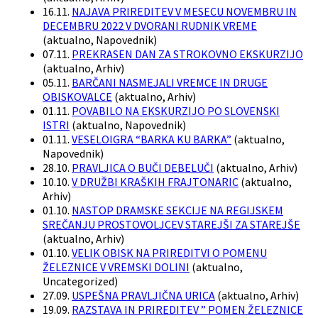
16.11.
NAJAVA PRIREDITEV V MESECU NOVEMBRU IN
DECEMBRU 2022 V DVORANI RUDNIK VREME
(
aktualno, Napovednik
)
07.11.
PREKRASEN DAN ZA STROKOVNO EKSKURZIJO
(
aktualno, Arhiv
)
05.11.
BARČANI NASMEJALI VREMCE IN DRUGE
OBISKOVALCE
(
aktualno, Arhiv
)
01.11.
POVABILO NA EKSKURZIJO PO SLOVENSKI
ISTRI
(
aktualno, Napovednik
)
01.11.
VESELOIGRA “BARKA KU BARKA”
(
aktualno,
Napovednik
)
28.10.
PRAVLJICA O BUČI DEBELUČI
(
aktualno, Arhiv
)
10.10.
V DRUŽBI KRAŠKIH FRAJTONARIC
(
aktualno,
Arhiv
)
01.10.
NASTOP DRAMSKE SEKCIJE NA REGIJSKEM
SREČANJU PROSTOVOLJCEV STAREJŠI ZA STAREJŠE
(
aktualno, Arhiv
)
01.10.
VELIK OBISK NA PRIREDITVI O POMENU
ŽELEZNICE V VREMSKI DOLINI
(
aktualno,
Uncategorized
)
27.09.
USPEŠNA PRAVLJIČNA URICA
(
aktualno, Arhiv
)
19.09.
RAZSTAVA IN PRIREDITEV ” POMEN ŽELEZNICE