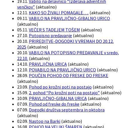
19.11.
Vabilo na delavnico “Izdelava adventnih
venčkov”
(
aktualno
)
12.11.
KAKO SO ŽIVALI POMAGALE….
(
aktualno
)
09.11.
VABILO NA PRAVLJIČNO-GIBALNO URICO
(
aktualno
)
05.11.
VEČER S TADEJEM TOŠEM
(
aktualno
)
27.10.
Potopisno predavanje
(
aktualno
)
20.10.
PRIREDITVE-DOGODKI V VREMAH DO 20.12.
2025
(
aktualno
)
20.10.
VABILO NA POTOPISNO PREDAVANJE v sredo,
22.10.
(
aktualno
)
14.10.
PRAVLJIČNA URICA
(
aktualno
)
12.10.
POVABILO NA PRAVLJIČNO URICO
(
aktualno
)
28.09.
POUČEN POHOD OD FRESKE DO FRESKE
(
aktualno
)
23.09.
Pohod po krožni poti na postajo
(
aktualno
)
15.09.
2. pohod “Po krožni poti na postajo”
(
aktualno
)
10.09.
PRAVLJIČNO-GIBALNA URICA
(
aktualno
)
07.09.
Pohod od freske do freske
(
aktualno
)
07.09.
Dogodki društva septembra in oktobra
(
aktualno
)
02.09.
Nastop na Barki
(
aktualno
)
16.08.
POHOD NA VELIKI ŠMAREN
(
aktualno
)