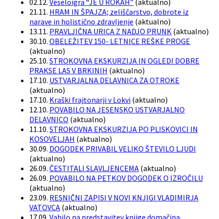
02.12.
Veseloigra “JE U ROKAH”
(
aktualno
)
21.11.
HRAM IN ŠPAJZA; zeliščarstvo, dobrote iz
narave in holistično zdravljenje
(
aktualno
)
13.11.
PRAVLJIČNA URICA Z NADJO PRUNK
(
aktualno
)
30.10.
OBELEŽITEV 150- LETNICE REŠKE PROGE
(
aktualno
)
25.10.
STROKOVNA EKSKURZIJA IN OGLEDI DOBRE
PRAKSE LAS V BRKINIH
(
aktualno
)
17.10.
USTVARJALNA DELAVNICA ZA OTROKE
(
aktualno
)
17.10.
Kraški frajtonarji v Lokvi
(
aktualno
)
12.10.
POVABILO NA JESENSKO USTVARJALNO
DELAVNICO
(
aktualno
)
11.10.
STROKOVNA EKSKURZIJA PO PLISKOVICI IN
KOSOVELJAH
(
aktualno
)
30.09.
DOGODEK PRIVABIL VELIKO ŠTEVILO LJUDI
(
aktualno
)
26.09.
ČESTITALI SLAVLJENCEMA
(
aktualno
)
26.09.
POVABILO NA PETKOV DOGODEK O IZROČILU
(
aktualno
)
23.09.
RESNIČNI ZAPISI V NOVI KNJIGI VLADIMIRJA
VATOVCA
(
aktualno
)
17.09.
Vabilo na predstavitev knjige domačina