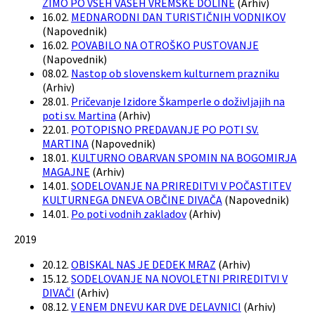
ZIMO PO VSEH VASEH VREMSKE DOLINE
(
Arhiv
)
16.02.
MEDNARODNI DAN TURISTIČNIH VODNIKOV
(
Napovednik
)
16.02.
POVABILO NA OTROŠKO PUSTOVANJE
(
Napovednik
)
08.02.
Nastop ob slovenskem kulturnem prazniku
(
Arhiv
)
28.01.
Pričevanje Izidore Škamperle o doživljajih na
poti sv. Martina
(
Arhiv
)
22.01.
POTOPISNO PREDAVANJE PO POTI SV.
MARTINA
(
Napovednik
)
18.01.
KULTURNO OBARVAN SPOMIN NA BOGOMIRJA
MAGAJNE
(
Arhiv
)
14.01.
SODELOVANJE NA PRIREDITVI V POČASTITEV
KULTURNEGA DNEVA OBČINE DIVAČA
(
Napovednik
)
14.01.
Po poti vodnih zakladov
(
Arhiv
)
2019
20.12.
OBISKAL NAS JE DEDEK MRAZ
(
Arhiv
)
15.12.
SODELOVANJE NA NOVOLETNI PRIREDITVI V
DIVAČI
(
Arhiv
)
08.12.
V ENEM DNEVU KAR DVE DELAVNICI
(
Arhiv
)