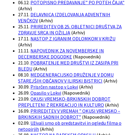
06.12.
POTOPISNO PREDAVANJE” PO POTEH ČAJA”
(
Arhiv
)
27.11.
DELAVNICA IZDELOVANJA ADVENTNIH
VENČKOV
(
Arhiv
)
25.11.
PRIREDITEV OB 25. OBLETNICI DRUŠTVA ZA
ZDRAVJE SRCA IN OŽILJA
(
Arhiv
)
17.11.
NASTOP Z IGRANIM ODLOMKOM V KRIŽU
(
Arhiv
)
11.11.
NAPOVEDNIK ZA NOVEMBERSKE IN
DECEMBERSKE DOGODKE
(
Napovednik
)
21.10.
POBRATENJE MED DRUŠTVI IZ ZASIPA PRI
BLEDU
(
Arhiv
)
08.10.
MEDGENERACIJSKO DRUŽENJE V DOMU
STAREJŠIH OBČANOV V ILIRSKI BISTRICI
(
Arhiv
)
30.09.
Prisrčen nastop v Lokvi
(
Arhiv
)
26.09.
Opasilo v Lokvi
(
Napovednik
)
23.09.
OKUSI VREMSKO-BRKINSKIH DOBROT
PREPLETENI Z REKREACIJO IN KULTURO
(
Arhiv
)
16.09.
PRIREDITEV V VREMAH ” OKUSI VREMSKO –
BRKINSKIH SADNIH DOBROT”
(
Napovednik
)
02.09.
Uživali smo ob predstavitvi in ogledu filma o
netopirjih
(
Arhiv
)