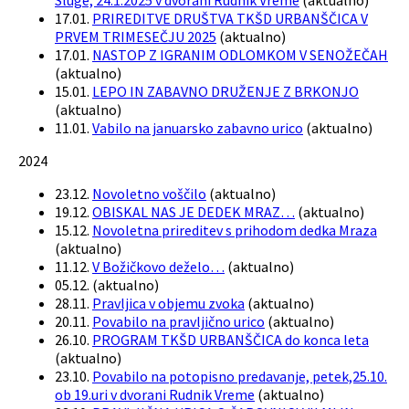
Sluge, 24.1.2025 v dvorani Rudnik Vreme
(
aktualno
)
17.01.
PRIREDITVE DRUŠTVA TKŠD URBANŠČICA V
PRVEM TRIMESEČJU 2025
(
aktualno
)
17.01.
NASTOP Z IGRANIM ODLOMKOM V SENOŽEČAH
(
aktualno
)
15.01.
LEPO IN ZABAVNO DRUŽENJE Z BRKONJO
(
aktualno
)
11.01.
Vabilo na januarsko zabavno urico
(
aktualno
)
2024
23.12.
Novoletno voščilo
(
aktualno
)
19.12.
OBISKAL NAS JE DEDEK MRAZ…
(
aktualno
)
15.12.
Novoletna prireditev s prihodom dedka Mraza
(
aktualno
)
11.12.
V Božičkovo deželo…
(
aktualno
)
05.12.
(
aktualno
)
28.11.
Pravljica v objemu zvoka
(
aktualno
)
20.11.
Povabilo na pravljično urico
(
aktualno
)
26.10.
PROGRAM TKŠD URBANŠČICA do konca leta
(
aktualno
)
23.10.
Povabilo na potopisno predavanje, petek,25.10.
ob 19.uri v dvorani Rudnik Vreme
(
aktualno
)