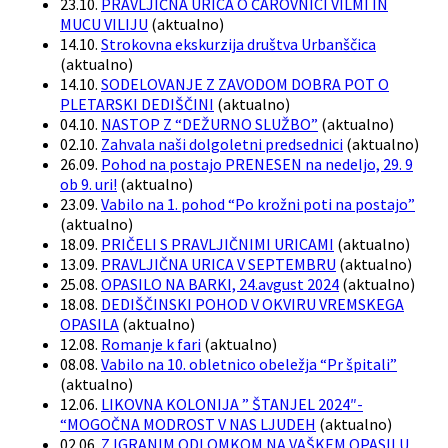
23.10.
PRAVLJIČNA URICA O ČAROVNICI VILMI IN
MUCU VILIJU
(
aktualno
)
14.10.
Strokovna ekskurzija društva Urbanščica
(
aktualno
)
14.10.
SODELOVANJE Z ZAVODOM DOBRA POT O
PLETARSKI DEDIŠČINI
(
aktualno
)
04.10.
NASTOP Z “DEŽURNO SLUŽBO”
(
aktualno
)
02.10.
Zahvala naši dolgoletni predsednici
(
aktualno
)
26.09.
Pohod na postajo PRENESEN na nedeljo, 29. 9
ob 9. uri!
(
aktualno
)
23.09.
Vabilo na 1. pohod “Po krožni poti na postajo”
(
aktualno
)
18.09.
PRIČELI S PRAVLJIČNIMI URICAMI
(
aktualno
)
13.09.
PRAVLJIČNA URICA V SEPTEMBRU
(
aktualno
)
25.08.
OPASILO NA BARKI, 24.avgust 2024
(
aktualno
)
18.08.
DEDIŠČINSKI POHOD V OKVIRU VREMSKEGA
OPASILA
(
aktualno
)
12.08.
Romanje k fari
(
aktualno
)
08.08.
Vabilo na 10. obletnico obeležja “Pr špitali”
(
aktualno
)
12.06.
LIKOVNA KOLONIJA ” ŠTANJEL 2024″-
“MOGOČNA MODROST V NAS LJUDEH
(
aktualno
)
02.06.
Z IGRANIM ODLOMKOM NA VAŠKEM OPASILU