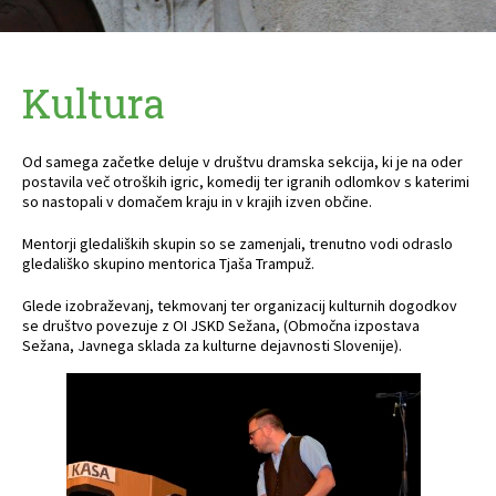
Kultura
Od samega začetke deluje v društvu dramska sekcija, ki je na oder
postavila več otroških igric, komedij ter igranih odlomkov s katerimi
so nastopali v domačem kraju in v krajih izven občine.
Mentorji gledaliških skupin so se zamenjali, trenutno vodi odraslo
gledališko skupino mentorica Tjaša Trampuž.
Glede izobraževanj, tekmovanj ter organizacij kulturnih dogodkov
se društvo povezuje z OI JSKD Sežana, (Območna izpostava
Sežana, Javnega sklada za kulturne dejavnosti Slovenije).