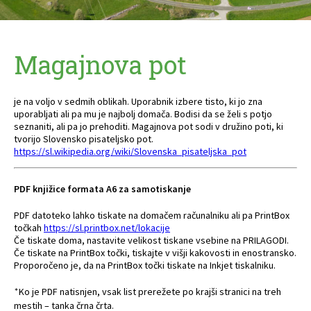
Magajnova pot
je na voljo v sedmih oblikah. Uporabnik izbere tisto, ki jo zna
uporabljati ali pa mu je najbolj domača. Bodisi da se želi s potjo
seznaniti, ali pa jo prehoditi. Magajnova pot sodi v družino poti, ki
tvorijo Slovensko pisateljsko pot.
https://sl.wikipedia.org/wiki/Slovenska_pisateljska_pot
PDF knjižice formata A6 za samotiskanje
PDF datoteko lahko tiskate na domačem računalniku ali pa PrintBox
točkah
https://sl.printbox.net/lokacije
Če tiskate doma, nastavite velikost tiskane vsebine na PRILAGODI.
Če tiskate na PrintBox točki, tiskajte v višji kakovosti in enostransko.
Proporočeno je, da na PrintBox točki tiskate na Inkjet tiskalniku.
Ko je PDF natisnjen, vsak list prerežete po krajši stranici na treh
*
mestih – tanka črna črta.