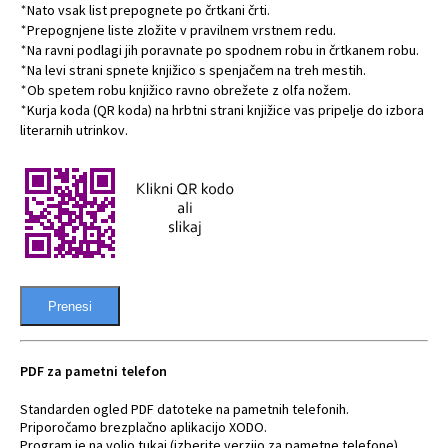
Nato vsak list prepognete po črtkani črti.
*
Prepognjene liste zložite v pravilnem vrstnem redu.
*
Na ravni podlagi jih poravnate po spodnem robu in črtkanem robu.
*
Na levi strani spnete knjižico s spenjačem na treh mestih.
*
Ob spetem robu knjižico ravno obrežete z olfa nožem.
*
Kurja koda (QR koda) na hrbtni strani knjižice vas pripelje do izbora
*
literarnih utrinkov.
Prenesi
PDF za pametni telefon
Standarden ogled PDF datoteke na pametnih telefonih.
Priporočamo brezplačno aplikacijo XODO.
Program je na voljo tukaj (izberite verzijo za pametne telefone)