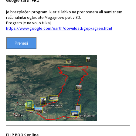
Google Earth PRO
je brezplačen program, kjer si lahko na prenosnem ali namiznem
računalniku ogledate Magajnovo pot v 3D.
Program je na voljo tukaj
https://www.google.com/earth/download/gep/agree.html
Prenesi
FLIP BOOK online