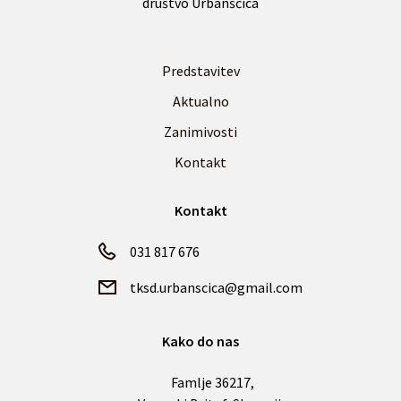
društvo Urbanščica
Predstavitev
Aktualno
Zanimivosti
Kontakt
Kontakt
031 817 676
tksd.urbanscica@gmail.com
Kako do nas
Famlje 36217,