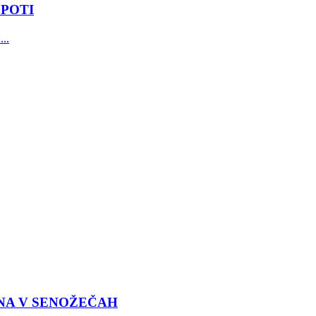
 POTI
..
ENA V SENOŽEČAH