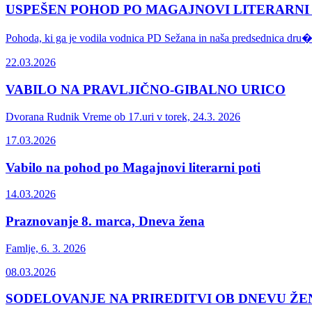
USPEŠEN POHOD PO MAGAJNOVI LITERARNI
Pohoda, ki ga je vodila vodnica PD Sežana in naša predsednica dru�.
22.03.2026
VABILO NA PRAVLJIČNO-GIBALNO URICO
Dvorana Rudnik Vreme ob 17.uri v torek, 24.3. 2026
17.03.2026
Vabilo na pohod po Magajnovi literarni poti
14.03.2026
Praznovanje 8. marca, Dneva žena
Famlje, 6. 3. 2026
08.03.2026
SODELOVANJE NA PRIREDITVI OB DNEVU Ž