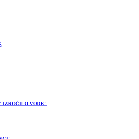
E
" IZROČILO VODE"
NGI"